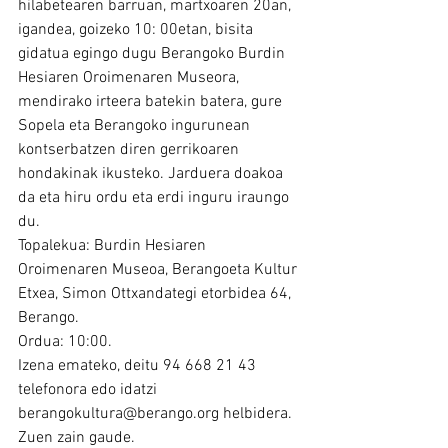
hilabetearen barruan, martxoaren 20an, 
igandea, goizeko 10: 00etan, bisita 
gidatua egingo dugu Berangoko Burdin 
Hesiaren Oroimenaren Museora, 
mendirako irteera batekin batera, gure 
Sopela eta Berangoko ingurunean 
kontserbatzen diren gerrikoaren 
hondakinak ikusteko. Jarduera doakoa 
da eta hiru ordu eta erdi inguru iraungo 
du.
Topalekua: Burdin Hesiaren 
Oroimenaren Museoa, Berangoeta Kultur 
Etxea, Simon Ottxandategi etorbidea 64, 
Berango.
Ordua: 10:00.
Izena emateko, deitu 94 668 21 43 
telefonora edo idatzi 
berangokultura@berango.org helbidera.
Zuen zain gaude.