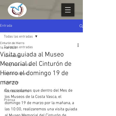
Entrada
Todas las entradas
Cinturón de Hierro
Todas las entradas
16 mar 2023
Visita guiada al Museo
Actividades
Memorial del Cinturón de
Programa escolar
Hierro el domingo 19 de
Colaboraciones
marzo
Colección
Os recordamos que dentro del Mes de 
Recreacionismo
los Museos de la Costa Vasca, el 
Prensa
domingo 19 de marzo por la mañana, a 
las 10:00, realizaremos una visita guiada 
al Museo Memorial del Cinturón de 