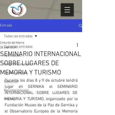
Entrada
Todas las entradas
Cinturón de Hierro
Todas las entradas
28 sept 2024
SEMINARIO INTERNACIONAL
Actividades
SOBRE LUGARES DE
Programa escolar
MEMORIA Y TURISMO
Colaboraciones
Durante los días 8 y 9 de octubre tendrá 
Colección
lugar en GERNIKA el SEMINARIO 
Recreacionismo
INTERNACIONAL SOBRE LUGARES DE 
MEMORIA Y TURISMO, organizado por la 
Prensa
Fundación Museo de la Paz de Gernika y 
el Observatorio Europeo de la Memoria 