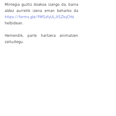
Mintegia guztiz doakoa izango da, baina 
aldez aurretik izena eman beharko da 
https://forms.gle/9MSzfyULJtSZkyCH6
helbidean.
Hemendik, parte hartzera animatzen 
zaituztegu.