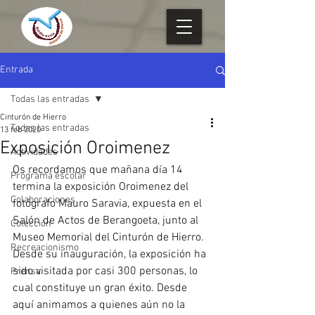
Entrada
Todas las entradas
Cinturón de Hierro
Todas las entradas
13 feb 2020
Exposición Oroimenez
Actividades
Os recordamos que mañana día 14 
Programa escolar
termina la exposición Oroimenez del 
Colaboraciones
fotógrafo Mauro Saravia, expuesta en el 
Salón de Actos de Berangoeta, junto al 
Colección
Museo Memorial del Cinturón de Hierro. 
Recreacionismo
Desde su inauguración, la exposición ha 
sido visitada por casi 300 personas, lo 
Prensa
cual constituye un gran éxito. Desde 
aquí animamos a quienes aún no la 