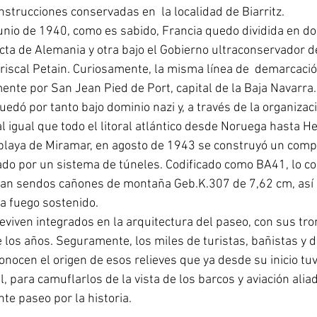
strucciones conservadas en  la localidad de Biarritz.
 junio de 1940, como es sabido, Francia quedo dividida en do
ecta de Alemania y otra bajo el Gobierno ultraconservador de
iscal Petain. Curiosamente, la misma línea de  demarcació
ente por San Jean Pied de Port, capital de la Baja Navarra.
quedó por tanto bajo dominio nazi y, a través de la organizac
 al igual que todo el litoral atlántico desde Noruega hasta H
playa de Miramar, en agosto de 1943 se construyó un comp
do por un sistema de túneles. Codificado como BA41, lo c
an sendos cañones de montaña Geb.K.307 de 7,62 cm, así 
a fuego sostenido.
eviven integrados en la arquitectura del paseo, con sus tron
 los años. Seguramente, los miles de turistas, bañistas y d
onocen el origen de esos relieves que ya desde su inicio tuv
 para camuflarlos de la vista de los barcos y aviación alia
te paseo por la historia.