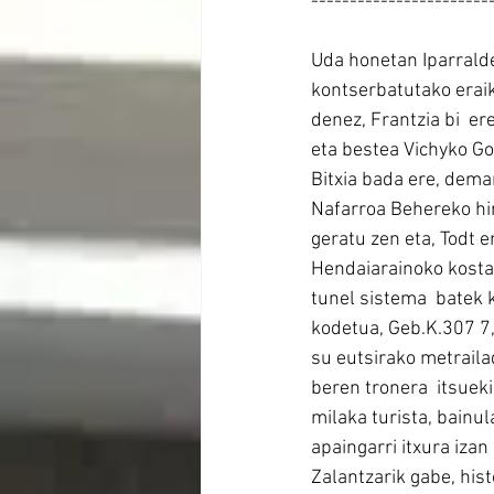
-----------------------
Uda honetan Iparralde
kontserbatutako eraik
denez, Frantzia bi  e
eta bestea Vichyko G
Bitxia bada ere, dema
Nafarroa Behereko hir
geratu zen eta, Todt 
Hendaiarainoko kosta
tunel sistema  batek
kodetua, Geb.K.307 7
su eutsirako metrailad
beren tronera  itsuek
milaka turista, bainula
apaingarri itxura izan
Zalantzarik gabe, histo