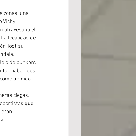
s zonas: una 
 Vichy  
n atravesaba el 
 La localidad de 
ión Todt su 
endaia.
lejo de bunkers 
onformaban dos 
como un nido 
eras ciegas,  
eportistas que 
ieron 
da.