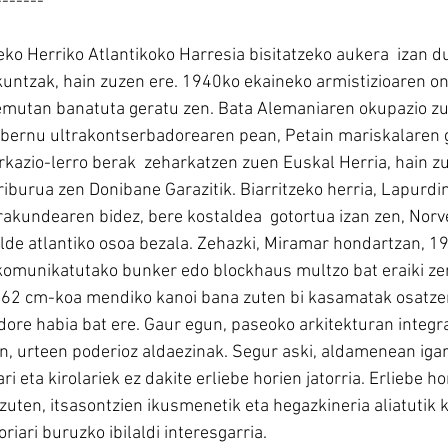
-------
ko Herriko Atlantikoko Harresia bisitatzeko aukera  izan du
untzak, hain zuzen ere. 1940ko ekaineko armistizioaren on
remutan banatuta geratu zen. Bata Alemaniaren okupazio z
obernu ultrakontserbadorearen pean, Petain mariskalaren g
rkazio-lerro berak  zeharkatzen zuen Euskal Herria, hain z
iburua zen Donibane Garazitik. Biarritzeko herria, Lapurdi
erakundearen bidez, bere kostaldea  gotortua izan zen, Norve
lde atlantiko osoa bezala. Zehazki, Miramar hondartzan, 1
 komunikatutako bunker edo blockhaus multzo bat eraiki ze
,62 cm-koa mendiko kanoi bana zuten bi kasamatak osatzen
ore habia bat ere. Gaur egun, paseoko arkitekturan integrat
in, urteen poderioz aldaezinak. Segur aski, aldamenean igar
ri eta kirolariek ez dakite erliebe horien jatorria. Erliebe hor
 zuten, itsasontzien ikusmenetik eta hegazkineria aliatutik
riari buruzko ibilaldi interesgarria.