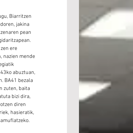
gu, Biarritzen 
doren, jakina 
uzenaren pean  
idaritzapean. 
uzen ere 
n, nazien mende 
giatik 
943ko abuztuan, 
n. BA41 bezala 
 zuten, baita 
uta bizi dira, 
otzen diren 
iek, hasieratik, 
 kamuflatzeko.