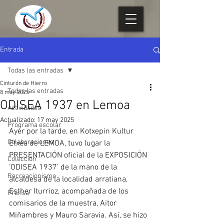
Entrada
Todas las entradas
Cinturón de Hierro
Todas las entradas
8 may 2025
ODISEA 1937 en Lemoa
Actividades
Actualizado:
17 may 2025
Programa escolar
Ayer por la tarde, en Kotxepin Kultur 
Colaboraciones
Etxea de LEMOA, tuvo lugar la 
PRESENTACIÓN oficial de la EXPOSICIÓN 
Colección
‘ODISEA 1937’ de la mano de la 
Recreacionismo
alcaldesa de la localidad arratiana, 
Esther Iturrioz, acompañada de los 
Prensa
comisarios de la muestra, Aitor 
Miñambres y Mauro Saravia. Así, se hizo 