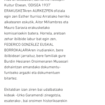
Kultur Etxean, ‘ODISEA 1937’ 
ERAKUSKETAren AURKEZPEN ofiziala 
egin zen Esther Iturrioz Arratiako herriko 
alkatearen eskutik, Aitor Miñambres eta 
Mauro Saravia erakusketako 
komisarioekin batera. Horrela, aretoan 
zehar ibilbide labur bat egin zen, 
FEDERICO GONZÁLEZ EUSKAL 
BORROKALARIAren irudiarekin, bere 
ibilbideari jarraituz, bere familiak gure 
Burdin Hesiaren Oroimenaren Museoari 
dohaintzan emandako dokumentu-
funtseko argazki eta dokumentuen 
bitartez.
Ekitaldian izan ziren bai udalbatzako 
kideak -Urko Garamendi zinegotzia, 
esaterako-, bai oroimen historikoarekin 