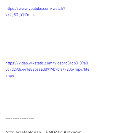
https://www.youtube.com/watch?
v=2g8DgY9Zmsk
https://video.wixstatic.com/video/c84cb3_09e0
0c7d290c441e82baae00919b7bfa/720p/mp4/file
.mp4
----------------
Atzo arratsaldean, LEMOAko Kotxepin 