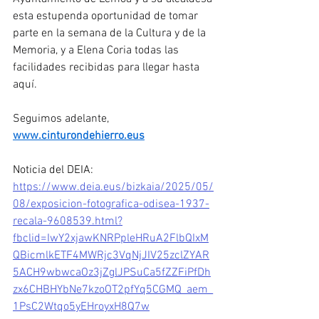
esta estupenda oportunidad de tomar 
parte en la semana de la Cultura y de la 
Memoria, y a Elena Coria todas las 
facilidades recibidas para llegar hasta 
aquí.
Seguimos adelante, 
www.cinturondehierro.eus
Noticia del DEIA: 
https://www.deia.eus/bizkaia/2025/05/
08/exposicion-fotografica-odisea-1937-
recala-9608539.html?
fbclid=IwY2xjawKNRPpleHRuA2FlbQIxM
QBicmlkETF4MWRjc3VqNjJIV25zclZYAR
5ACH9wbwcaOz3jZglJPSuCa5fZZFiPfDh
zx6CHBHYbNe7kzoOT2pfYq5CGMQ_aem_
1PsC2Wtqo5yEHroyxH8Q7w