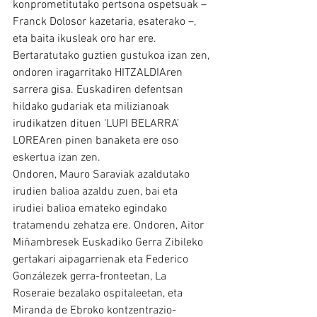
konprometitutako pertsona ospetsuak – 
Franck Dolosor kazetaria, esaterako –, 
eta baita ikusleak oro har ere. 
Bertaratutako guztien gustukoa izan zen, 
ondoren iragarritako HITZALDIAren 
sarrera gisa. Euskadiren defentsan 
hildako gudariak eta milizianoak 
irudikatzen dituen ‘LUPI BELARRA’ 
LOREAren pinen banaketa ere oso 
eskertua izan zen.
Ondoren, Mauro Saraviak azaldutako 
irudien balioa azaldu zuen, bai eta 
irudiei balioa emateko egindako 
tratamendu zehatza ere. Ondoren, Aitor 
Miñambresek Euskadiko Gerra Zibileko 
gertakari aipagarrienak eta Federico 
Gonzálezek gerra-fronteetan, La 
Roseraie bezalako ospitaleetan, eta 
Miranda de Ebroko kontzentrazio-