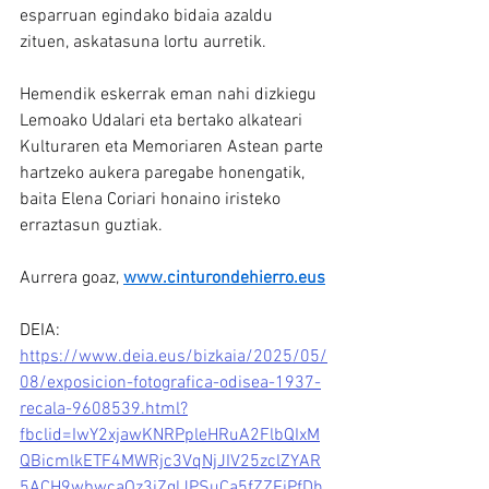
esparruan egindako bidaia azaldu 
zituen, askatasuna lortu aurretik.
Hemendik eskerrak eman nahi dizkiegu 
Lemoako Udalari eta bertako alkateari 
Kulturaren eta Memoriaren Astean parte 
hartzeko aukera paregabe honengatik, 
baita Elena Coriari honaino iristeko 
erraztasun guztiak.
Aurrera goaz, 
www.cinturondehierro.eus
DEIA: 
https://www.deia.eus/bizkaia/2025/05/
08/exposicion-fotografica-odisea-1937-
recala-9608539.html?
fbclid=IwY2xjawKNRPpleHRuA2FlbQIxM
QBicmlkETF4MWRjc3VqNjJIV25zclZYAR
5ACH9wbwcaOz3jZglJPSuCa5fZZFiPfDh