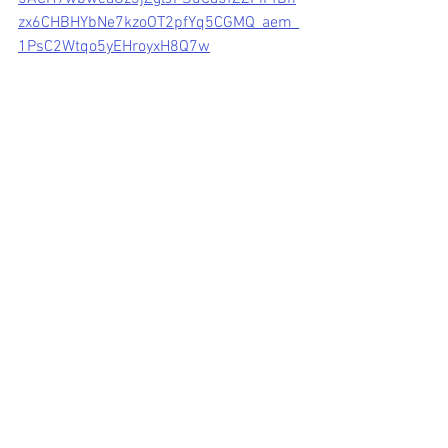
zx6CHBHYbNe7kzoOT2pfYq5CGMQ_aem_
1PsC2Wtqo5yEHroyxH8Q7w