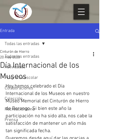
Entrada
Todas las entradas
Cinturón de Hierro
Todas las entradas
20 may 2023
Día Internacional de los
Actividades
Museos
Programa escolar
Hoy hemos celebrado el Día 
Colaboraciones
Internacional de los Museos en nuestro 
Colección
Museo Memorial del Cinturón de Hierro 
de Berango. Si bien este año la 
Recreacionismo
participación no ha sido alta, nos cabe la 
Prensa
satisfacción de mantener un año más 
tan significada fecha.
Queremos desde aquí dar las gracias a 