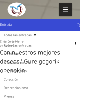
Entrada
Todas las entradas
Cinturón de Hierro
Todas las entradas
23 dic 2022
Con nuestros mejores
Actividades
deseos/ Gure gogorik
Programa escolar
onenekin
Colaboraciones
Colección
Recreacionismo
Prensa