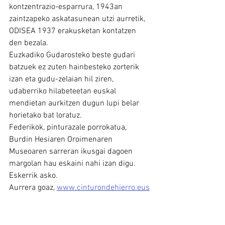
kontzentrazio-esparrura, 1943an 
zaintzapeko askatasunean utzi aurretik, 
ODISEA 1937 erakusketan kontatzen 
den bezala.
Euzkadiko Gudarosteko beste gudari 
batzuek ez zuten hainbesteko zorterik 
izan eta gudu-zelaian hil ziren, 
udaberriko hilabeteetan euskal 
mendietan aurkitzen dugun lupi belar 
horietako bat loratuz.
Federikok, pinturazale porrokatua, 
Burdin Hesiaren Oroimenaren 
Museoaren sarreran ikusgai dagoen 
margolan hau eskaini nahi izan digu. 
Eskerrik asko.
Aurrera goaz, 
www.cinturondehierro.eus