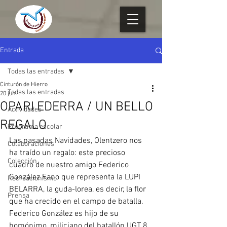
Entrada
Todas las entradas
Cinturón de Hierro
Todas las entradas
20 jun
OPARI EDERRA / UN BELLO
Actividades
REGALO
Programa escolar
Las pasadas Navidades, Olentzero nos 
Colaboraciones
ha traído un regalo: este precioso 
Colección
cuadro de nuestro amigo Federico 
González Fano que representa la LUPI 
Recreacionismo
BELARRA, la guda-lorea, es decir, la flor 
Prensa
que ha crecido en el campo de batalla.
Federico González es hijo de su 
homónimo, miliciano del batallón UGT 8 