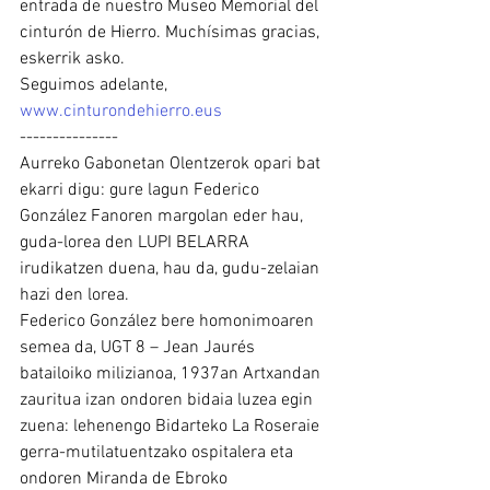
entrada de nuestro Museo Memorial del 
cinturón de Hierro. Muchísimas gracias, 
eskerrik asko.
Seguimos adelante, 
www.cinturondehierro.eus
---------------
Aurreko Gabonetan Olentzerok opari bat 
ekarri digu: gure lagun Federico 
González Fanoren margolan eder hau, 
guda-lorea den LUPI BELARRA 
irudikatzen duena, hau da, gudu-zelaian 
hazi den lorea.
Federico González bere homonimoaren 
semea da, UGT 8 – Jean Jaurés 
batailoiko milizianoa, 1937an Artxandan 
zauritua izan ondoren bidaia luzea egin 
zuena: lehenengo Bidarteko La Roseraie 
gerra-mutilatuentzako ospitalera eta 
ondoren Miranda de Ebroko 