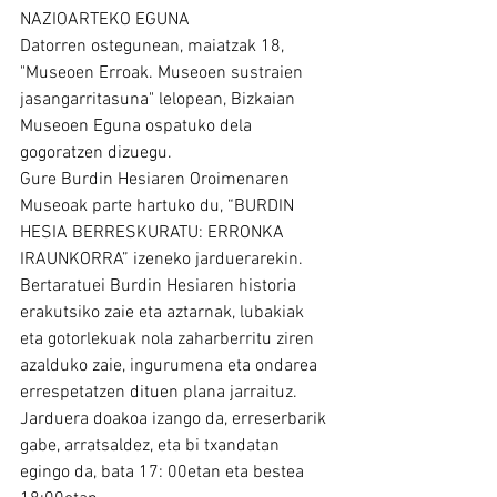
NAZIOARTEKO EGUNA
Datorren ostegunean, maiatzak 18, 
"Museoen Erroak. Museoen sustraien 
jasangarritasuna" lelopean, Bizkaian 
Museoen Eguna ospatuko dela 
gogoratzen dizuegu. 
Gure Burdin Hesiaren Oroimenaren 
Museoak parte hartuko du, “BURDIN 
HESIA BERRESKURATU: ERRONKA 
IRAUNKORRA” izeneko jarduerarekin. 
Bertaratuei Burdin Hesiaren historia 
erakutsiko zaie eta aztarnak, lubakiak 
eta gotorlekuak nola zaharberritu ziren 
azalduko zaie, ingurumena eta ondarea 
errespetatzen dituen plana jarraituz.
Jarduera doakoa izango da, erreserbarik 
gabe, arratsaldez, eta bi txandatan 
egingo da, bata 17: 00etan eta bestea 