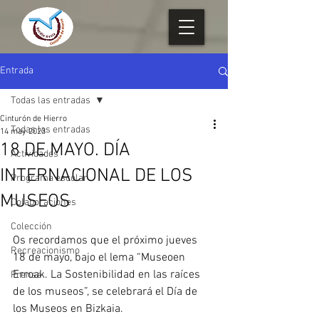
Entrada
Todas las entradas
Cinturón de Hierro
Todas las entradas
14 may 2023
18 DE MAYO. DÍA
Actividades
INTERNACIONAL DE LOS
Programa escolar
MUSEOS
Colaboraciones
Colección
Os recordamos que el próximo jueves 
Recreacionismo
18 de mayo, bajo el lema “Museoen 
Erroak. La Sostenibilidad en las raíces 
Prensa
de los museos”, se celebrará el Día de 
los Museos en Bizkaia.