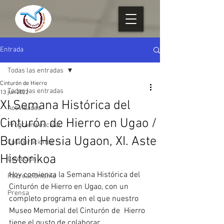
Entrada
Todas las entradas
Cinturón de Hierro
Todas las entradas
13 jun 2022
XI Semana Histórica del
Actividades
Cinturón de Hierro en Ugao /
Programa escolar
Burdin Hesia Ugaon, XI. Aste
Colaboraciones
Historikoa
Colección
Hoy comienza la Semana Histórica del 
Recreacionismo
Cinturón de Hierro en Ugao, con un 
Prensa
completo programa en el que nuestro 
Museo Memorial del Cinturón de  Hierro 
tiene el gusto de colaborar.