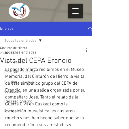
Entrada
Todas las entradas
Cinturón de Hierro
Todas las entradas
23 abr 2023
Vista del CEPA Erandio
Actividades
El pasado marzo recibimos en el Museo 
Programa escolar
Memorial del Cinturón de Hierro la visita 
Colaboraciones
de este simpático grupo del CEPA de 
Erandio, en una salida organizada por su 
Colección
compañero José. Tanto el relato de la 
Recreacionismo
Guerra Civil en Euskadi como la 
exposición museística les gustaron 
Prensa
mucho y nos han hecho saber que se lo 
recomendarán a sus amistades y 