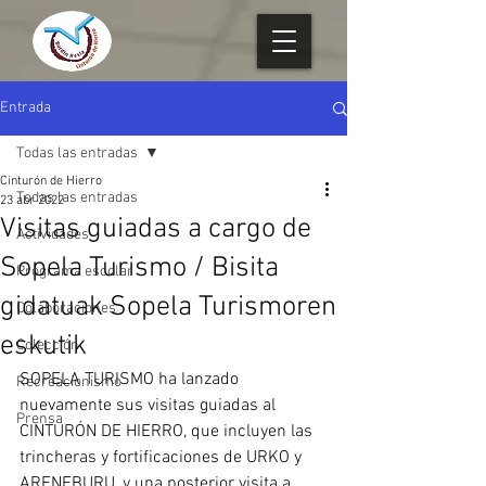
Entrada
Todas las entradas
Cinturón de Hierro
Todas las entradas
23 abr 2022
Visitas guiadas a cargo de
Actividades
Sopela Turismo / Bisita
Programa escolar
gidatuak Sopela Turismoren
Colaboraciones
eskutik
Colección
SOPELA TURISMO ha lanzado 
Recreacionismo
nuevamente sus visitas guiadas al 
Prensa
CINTURÓN DE HIERRO, que incluyen las 
trincheras y fortificaciones de URKO y 
ARENEBURU, y una posterior visita a 