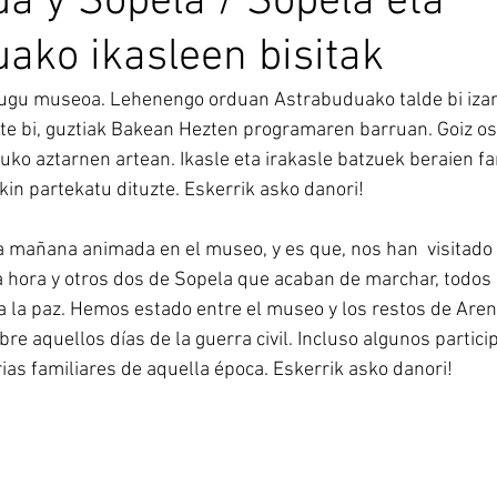
a y Sopela / Sopela eta
ako ikasleen bisitak
dugu museoa. Lehenengo orduan Astrabuduako talde bi izan
ste bi, guztiak Bakean Hezten programaren barruan. Goiz 
o aztarnen artean. Ikasle eta irakasle batzuek beraien fa
kin partekatu dituzte. Eskerrik asko danori!
 mañana animada en el museo, y es que, nos han  visitado
hora y otros dos de Sopela que acaban de marchar, todos e
la paz. Hemos estado entre el museo y los restos de Arene
e aquellos días de la guerra civil. Incluso algunos partici
ias familiares de aquella época. Eskerrik asko danori!