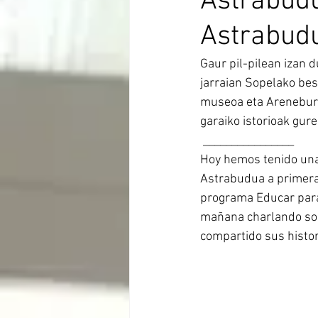
Astrabudu
Astrabudu
Gaur pil-pilean izan 
jarraian Sopelako be
museoa eta Areneburuk
garaiko istorioak gure
 ________________
Hoy hemos tenido una
Astrabudua a primera 
programa Educar para 
mañana charlando sobr
compartido sus histor