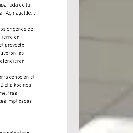
ompañada de la 
ar Aginagalde, y 
os orígenes del 
Hierro en 
el proyecto: 
uyeron las 
defendieron 
rra conocían el 
 Bizkaikoa nos 
e, tras 
tes implicadas 