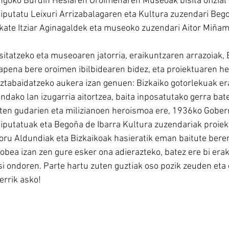
ngoko Burdin Hesiaren Oroimenaren Museoak bisita ofizial 
iputatu Leixuri Arrizabalagaren eta Kultura zuzendari Bego
lkate Itziar Aginagaldek eta museoko zuzendari Aitor Miñ
sitatzeko eta museoaren jatorria, eraikuntzaren arrazoiak,
pena bere oroimen ibilbidearen bidez, eta proiektuaren he
ztabaidatzeko aukera izan genuen: Bizkaiko gotorlekuak erai
ako lan izugarria aitortzea, baita inposatutako gerra bate
ten gudarien eta milizianoen heroismoa ere, 1936ko Gober
diputatuak eta Begoña de Ibarra Kultura zuzendariak proie
Foru Aldundiak eta Bizkaikoak hasieratik eman baitute bere
hobea izan zen gure esker ona adierazteko, batez ere bi er
i ondoren. Parte hartu zuten guztiak oso pozik zeuden eta 
errik asko!