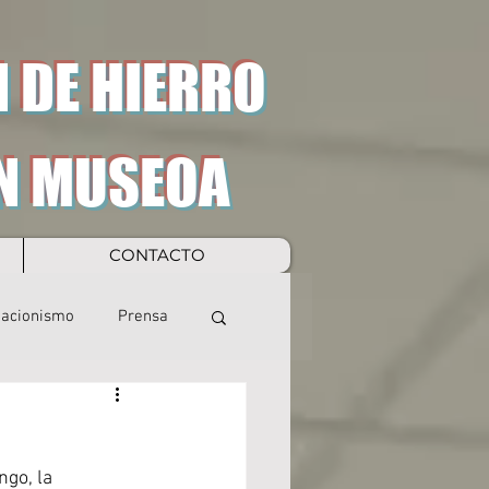
 DE HIERRO
N MUSEOA
CONTACTO
eacionismo
Prensa
go, la 