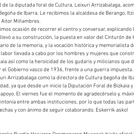
al de la diputada foral de Cultura, Leixuri Arrizabalaga, ac
Begoña de Ibarra. Le recibimos la alcaldesa de Berango, Itzi
, Aitor Miñambres.
imos ocasión de recorrer el centro y conversar, explicando l
levó a su construcción, la puesta en valor del Cinturón de 
ario de la memoria, y la vocación histórica y memorialista d
labor llevada a cabo por los hombres y mujeres que constr
kaia así como la heroicidad de los gudaris y milicianos que 
r el Gobierno vasco de 1936, frente a una guerra impuesta.
xuri Arrizabalaga como la directora de Cultura begoña de Iba
dad, ya que desde un inicio la Diputación Foral de Bizkaia y
apoyo. El viernes fue el momento de agradecérselo y, máxim
ntonía entre ambas instituciones, por lo que todas las par
chas y con ánimo de seguir colaborando. Eskerrik asko!