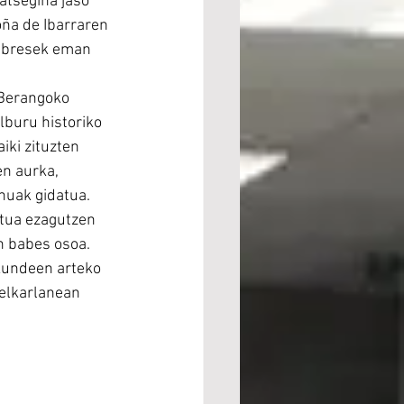
atsegina jaso 
ña de Ibarraren 
ambresek eman 
 Berangoko 
lburu historiko 
ki zituzten 
n aurka, 
nuak gidatua.
ktua ezagutzen 
n babes osoa. 
akundeen arteko 
elkarlanean 