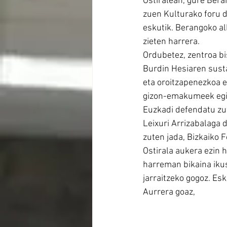
Ostiralean, gure Bera
zuen Kulturako foru d
eskutik. Berangoko a
zieten harrera.
Ordubetez, zentroa bi
Burdin Hesiaren susta
eta oroitzapenezkoa e
gizon-emakumeek egind
Euzkadi defendatu zu
Leixuri Arrizabalaga 
zuten jada, Bizkaiko 
Ostirala aukera ezin 
harreman bikaina ikus
jarraitzeko gogoz. Esk
Aurrera goaz,