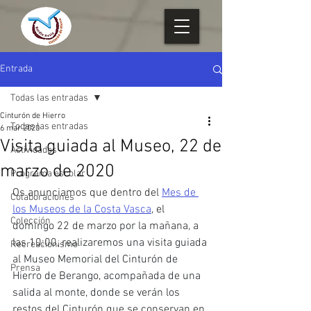
Entrada
Todas las entradas
Cinturón de Hierro
Todas las entradas
6 mar 2020
Visita guiada al Museo, 22 de
Actividades
marzo de 2020
Programa escolar
Os anunciamos que dentro del 
Mes de 
Colaboraciones
los Museos de la Costa Vasca
, el 
Colección
domingo 22 de marzo por la mañana, a 
las 10:00, realizaremos una visita guiada 
Recreacionismo
al Museo Memorial del Cinturón de 
Prensa
Hierro de Berango, acompañada de una 
salida al monte, donde se verán los 
restos del Cinturón que se conservan en 