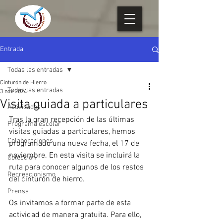
Entrada
Todas las entradas
Cinturón de Hierro
Todas las entradas
3 nov 2024
Visita guiada a particulares
Actividades
Tras la gran recepción de las últimas 
Programa escolar
visitas guiadas a particulares, hemos 
Colaboraciones
programado una nueva fecha, el 17 de 
noviembre. En esta visita se incluirá la 
Colección
ruta para conocer algunos de los restos 
Recreacionismo
del cinturón de hierro.
Prensa
Os invitamos a formar parte de esta 
actividad de manera gratuita. Para ello, 