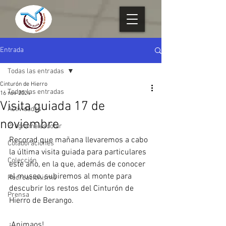
Entrada
Todas las entradas
Cinturón de Hierro
Todas las entradas
16 nov 2024
Visita guiada 17 de
Actividades
noviembre
Programa escolar
Recorad que mañana llevaremos a cabo 
Colaboraciones
la última visita guiada para particulares 
Colección
este año, en la que, además de conocer 
el museo, subiremos al monte para 
Recreacionismo
descubrir los restos del Cinturón de 
Prensa
Hierro de Berango.
¡Animaos!