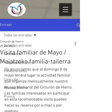
Entrada
Todas las entradas
Cinturón de Hierro
Todas las entradas
25 abr 2022
Visita familiar de Mayo /
Actividades
Maiatzeko familia-tailerra
Programa escolar
Os anunciamos que el domingo 8 de 
Colaboraciones
mayo tendrá lugar la actividad familiar 
Colección
que organiza mensualmente nuestro 
Museo Memorial del Cinturón de Hierro. 
Recreacionismo
Las familias interesadas en participar 
Prensa
en esta recomendable visita pueden 
hacer su reserva por e-mail o por 
teléfono.