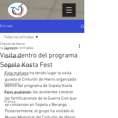
Entrada
Todas las entradas
Cinturón de Hierro
Todas las entradas
19 sept 2021
Visita dentro del programa
Actividades
Sopela Kosta Fest
Programa escolar
Esta mañana ha tenido lugar la visita 
Colaboraciones
guiada al Cinturón de Hierro organizada 
Colección
dentro del programa de Sopela Kosta 
Fest, pudiendo los asistentes conocer 
Recreacionismo
las fortificaciones de la Guerra Civil que 
Prensa
se conservan en Sopela y Berango.
Posteriormente, el grupo ha visitado el 
Museo Memorial del Cinturón de Hierro 