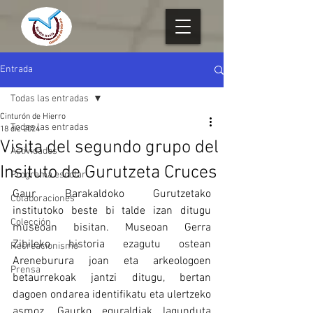
Entrada
Todas las entradas
Cinturón de Hierro
Todas las entradas
18 dic 2024
Visita del segundo grupo del
Actividades
Insituto de Gurutzeta Cruces
Programa escolar
Gaur Barakaldoko Gurutzetako 
Colaboraciones
institutoko beste bi talde izan ditugu 
Colección
museoan bisitan. Museoan Gerra 
Zibileko historia ezagutu ostean 
Recreacionismo
Areneburura joan eta arkeologoen 
Prensa
betaurrekoak jantzi ditugu, bertan 
dagoen ondarea identifikatu eta ulertzeko 
asmoz. Gaurko eguraldiak lagunduta 