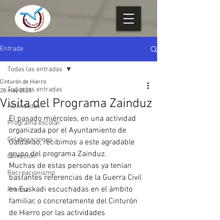
Entrada
Todas las entradas
Cinturón de Hierro
Todas las entradas
28 may 2023
Visita del Programa Zainduz
Actividades
El pasado miércoles, en una actividad 
Programa escolar
organizada por el Ayuntamiento de 
Colaboraciones
Galdakao, recibimos a este agradable 
grupo del programa Zainduz.
Colección
Muchas de estas personas ya tenían 
Recreacionismo
bastantes referencias de la Guerra Civil 
en Euskadi escuchadas en el ámbito 
Prensa
familiar, o concretamente del Cinturón 
de Hierro por las actividades 