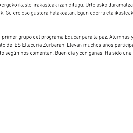
kergoko ikasle-irakasleak izan ditugu. Urte asko daramatz
ik. Gu ere oso gustora halakoatan. Egun ederra eta ikasleak
l primer grupo del programa Educar para la paz. Alumnas 
to de IES Ellacuria Zurbaran. Llevan muchos años particip
o según nos comentan. Buen día y con ganas. Ha sido una v