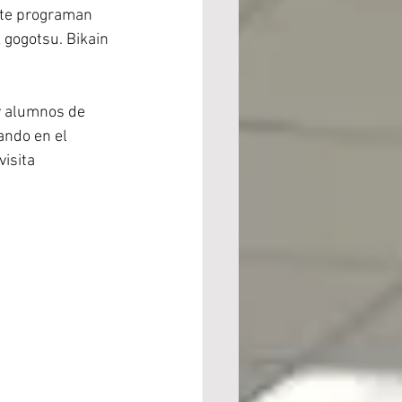
ate programan 
 gogotsu. Bikain 
y alumnos de 
ando en el 
isita 