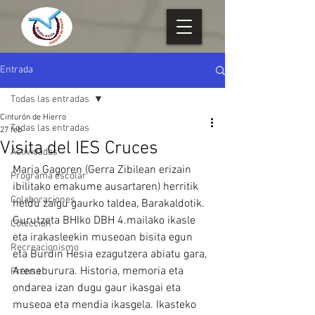
Entrada
Todas las entradas
Cinturón de Hierro
Todas las entradas
27 feb
Visita del IES Cruces
Actividades
Maria Gagoren (Gerra Zibilean erizain 
Programa escolar
ibilitako emakume ausartaren) herritik 
Colaboraciones
heldu zaigu gaurko taldea, Barakaldotik. 
Gurutzeta BHIko DBH 4.mailako ikasle 
Colección
eta irakasleekin museoan bisita egun 
Recreacionismo
eta Burdin Hesia ezagutzera abiatu gara, 
Areneburura. Historia, memoria eta 
Prensa
ondarea izan dugu gaur ikasgai eta 
museoa eta mendia ikasgela. Ikasteko 