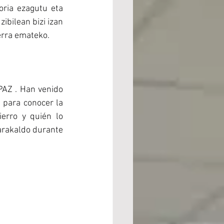
oria ezagutu eta 
ibilean bizi izan 
erra emateko.
AZ . Han venido 
 para conocer la 
erro y quién lo 
arakaldo durante 