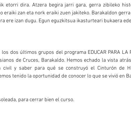
k etorri dira. Atzera begira jarri gara, gerra zibileko hist
 eraiki zan eta nork eraiki zuen jakiteko. Barakaldon gerra z
ra ere izan dugu. Egun eguzkitsua ikasturteari bukaera ed
a los dos últimos grupos del programa EDUCAR PARA LA P
sianos de Cruces, Barakaldo. Hemos echado la vista atrás
a civil y saber para qué se construyó el Cinturón de Hi
mos tenido la oportunidad de conocer lo que se vivió en B
leada, para cerrar bien el curso.