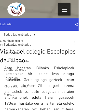
Entrada
Todas las entradas
Cinturón de Hierro
Todas las entradas
25 may 2024
Visita del colegio Escolapios
Actividades
de Bilbao
Programa escolar
Aste honetan Bilboko Eskolapioak 
Colaboraciones
ikastetxeko hiru talde izan ditugu 
Colección
museoan. Gaur egungo gazteek urrun 
ikusten dute Gerra Zibilean gertatu zena 
Recreacionismo
eta askok ez dute ezagutzen beraien 
Prensa
aiton-amonek edota haien gurasoek 
1936an hasitako gerra hartan eta osteko 
hamarkadetan bizi behar izan zutena. 