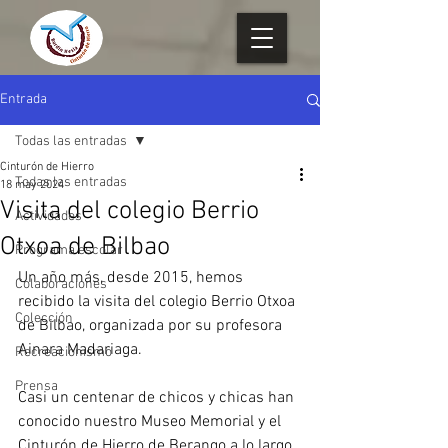
Entrada
Todas las entradas
Cinturón de Hierro
Todas las entradas
18 may 2024
Visita del colegio Berrio
Actividades
Otxoa de Bilbao
Programa escolar
Un año más, desde 2015, hemos 
Colaboraciones
recibido la visita del colegio Berrio Otxoa 
Colección
de Bilbao, organizada por su profesora 
Ainara Madariaga.
Recreacionismo
Prensa
Casi un centenar de chicos y chicas han 
conocido nuestro Museo Memorial y el 
Cinturón de Hierro de Berango a lo largo 