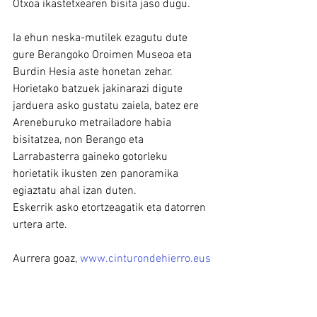
Otxoa ikastetxearen bisita jaso dugu.
Ia ehun neska-mutilek ezagutu dute 
gure Berangoko Oroimen Museoa eta 
Burdin Hesia aste honetan zehar. 
Horietako batzuek jakinarazi digute 
jarduera asko gustatu zaiela, batez ere 
Areneburuko metrailadore habia 
bisitatzea, non Berango eta 
Larrabasterra gaineko gotorleku 
horietatik ikusten zen panoramika 
egiaztatu ahal izan duten.
Eskerrik asko etortzeagatik eta datorren 
urtera arte.
Aurrera goaz, 
www.cinturondehierro.eus