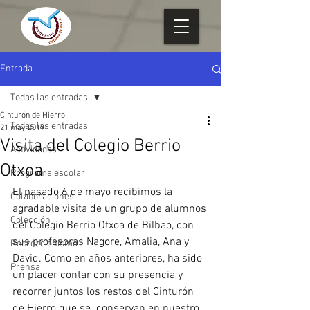
Entrada
Todas las entradas
Cinturón de Hierro
Todas las entradas
21 may 2019
Visita del Colegio Berrio
Actividades
Otxoa
Programa escolar
El pasado 6 de mayo recibimos la 
Colaboraciones
agradable visita de un grupo de alumnos 
Colección
del Colegio Berrio Otxoa de Bilbao, con 
sus profesoras Nagore, Amalia, Ana y 
Recreacionismo
David. Como en años anteriores, ha sido 
Prensa
un placer contar con su presencia y 
recorrer juntos los restos del Cinturón 
de Hierro que se  conservan en nuestro 