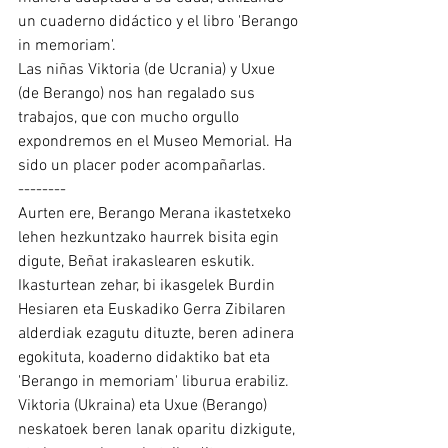
un cuaderno didáctico y el libro 'Berango 
in memoriam'.
Las niñas Viktoria (de Ucrania) y Uxue 
(de Berango) nos han regalado sus 
trabajos, que con mucho orgullo 
expondremos en el Museo Memorial. Ha 
sido un placer poder acompañarlas.
--------
Aurten ere, Berango Merana ikastetxeko 
lehen hezkuntzako haurrek bisita egin 
digute, Beñat irakaslearen eskutik.
Ikasturtean zehar, bi ikasgelek Burdin 
Hesiaren eta Euskadiko Gerra Zibilaren 
alderdiak ezagutu dituzte, beren adinera 
egokituta, koaderno didaktiko bat eta 
'Berango in memoriam' liburua erabiliz.
Viktoria (Ukraina) eta Uxue (Berango) 
neskatoek beren lanak oparitu dizkigute, 