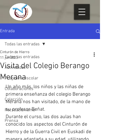
Entrada
Todas las entradas
Cinturón de Hierro
Todas las entradas
11 jun 2023
Visita del Colegio Berango
Actividades
Merana
Programa escolar
Un año más, los niños y las niñas de 
Colaboraciones
primera enseñanza del colegio Berango 
Colección
Merana nos han visitado, de la mano de 
su profesor Beñat.
Recreacionismo
Durante el curso, las dos aulas han 
Prensa
conocido los aspectos del Cinturón de 
Hierro y de la Guerra Civil en Euskadi de 
manera adaptada a su edad, utilizando 