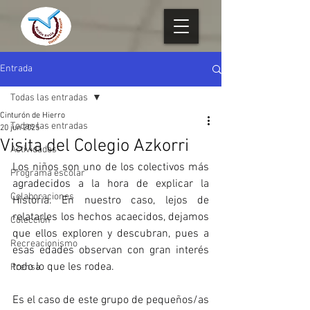
Entrada
Todas las entradas
Cinturón de Hierro
Todas las entradas
20 jun 2025
Visita del Colegio Azkorri
Actividades
Los niños son uno de los colectivos más 
Programa escolar
agradecidos a la hora de explicar la 
Colaboraciones
Historia. En nuestro caso, lejos de 
relatarles los hechos acaecidos, dejamos 
Colección
que ellos exploren y descubran, pues a 
Recreacionismo
esas edades observan con gran interés 
todo lo que les rodea.
Prensa
Es el caso de este grupo de pequeños/as 