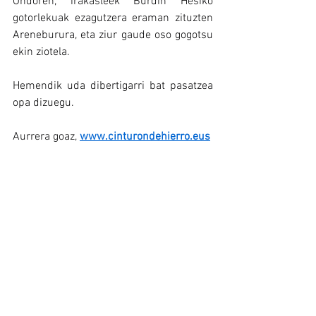
Ondoren, irakasleek Burdin Hesiko 
gotorlekuak ezagutzera eraman zituzten 
Areneburura, eta ziur gaude oso gogotsu 
ekin ziotela.
Hemendik uda dibertigarri bat pasatzea 
opa dizuegu.
Aurrera goaz, 
www.cinturondehierro.eus