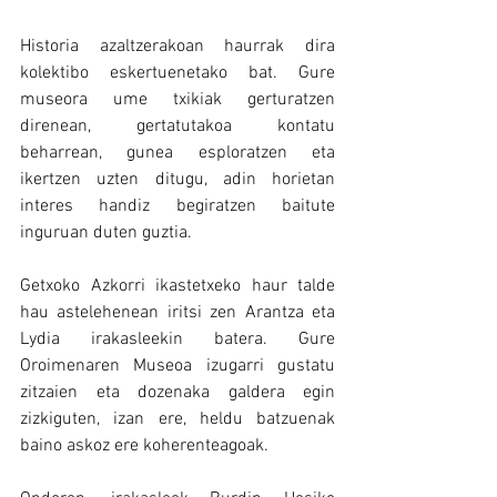
Historia azaltzerakoan haurrak dira 
kolektibo eskertuenetako bat. Gure 
museora ume txikiak gerturatzen 
direnean, gertatutakoa kontatu 
beharrean, gunea esploratzen eta 
ikertzen uzten ditugu, adin horietan 
interes handiz begiratzen baitute 
inguruan duten guztia.
Getxoko Azkorri ikastetxeko haur talde 
hau astelehenean iritsi zen Arantza eta 
Lydia irakasleekin batera. Gure 
Oroimenaren Museoa izugarri gustatu 
zitzaien eta dozenaka galdera egin 
zizkiguten, izan ere, heldu batzuenak 
baino askoz ere koherenteagoak.