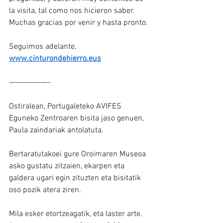
la visita, tal como nos hicieron saber.
Muchas gracias por venir y hasta pronto.
Seguimos adelante, 
www.cinturondehierro.eus
——————-
Ostiralean, Portugaleteko AVIFES 
Eguneko Zentroaren bisita jaso genuen, 
Paula zaindariak antolatuta.
Bertaratutakoei gure Oroimaren Museoa 
asko gustatu zitzaien, ekarpen eta 
galdera ugari egin zituzten eta bisitatik 
oso pozik atera ziren.
Mila esker etortzeagatik, eta laster arte.