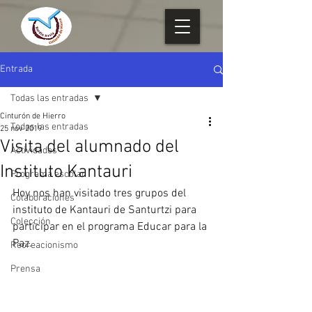
Entrada
Todas las entradas
Cinturón de Hierro
Todas las entradas
25 nov 2019
Visita del alumnado del
Actividades
Instituto Kantauri
Programa escolar
Hoy nos han visitado tres grupos del 
Colaboraciones
instituto de Kantauri de Santurtzi para 
Colección
participar en el programa Educar para la 
Paz.
Recreacionismo
Prensa