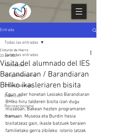
Entrada
Todas las entradas
Cinturón de Hierro
Todas las entradas
23 abr 2021
Visita del alumnado del IES
Actividades
Barandiaran / Barandiaran
Programa escolar
BHIko ikasleriaren bisita
Colaboraciones
Egun  eder honetan Leoiako Barandiaran 
Colección
BHIko hiru talderen bisita izan dugu
Recreacionismo
museoan, Bakean hezten programaren 
barruan. Museoa eta Burdin hesia  
Prensa
bisitatzeaz gain, ikasle batzuek beraien 
familietako gerra zibileko  istorio latzak 