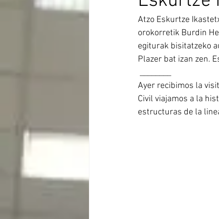
Eskurtze 
Atzo Eskurtze Ikastet
orokorretik Burdin He
egiturak bisitatzeko 
Plazer bat izan zen. E
 ________
Ayer recibimos la vis
Civil viajamos a la hi
estructuras de la line