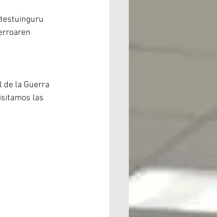
 testuinguru 
erroaren 
 de la Guerra 
isitamos las 