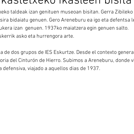
ikastetxeko ikasleen bisita
xeko taldeak izan genituen museoan bisitan. Gerra Zibileko
sira bidaiatu genuen. Gero Areneburu ea igo eta defentsa l
aukera izan  genuen. 1937ko maiatzera egin genuen salto.
skerrik asko eta hurrengora arte.
ita de dos grupos de IES Eskurtze. Desde el contexto general
storia del Cinturón de Hierro. Subimos a Areneburu, donde v
a defensiva, viajado a aquellos dias de 1937.