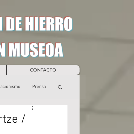
 DE HIERRO
N MUSEOA
CONTACTO
eacionismo
Prensa
rtze /