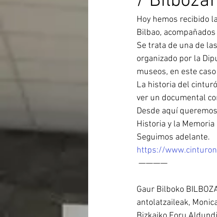
/ Bilbozar
Hoy hemos recibido la
Bilbao, acompañados 
Se trata de una de la
organizado por la Dipu
museos, en este caso
La historia del cintur
ver un documental c
Desde aquí queremos a
Historia y la Memoria
Seguimos adelante. 
https://www.cinturon
 ————
Gaur Bilboko BILBOZAR
antolatzaileak, Monic
Bizkaiko Foru Aldund