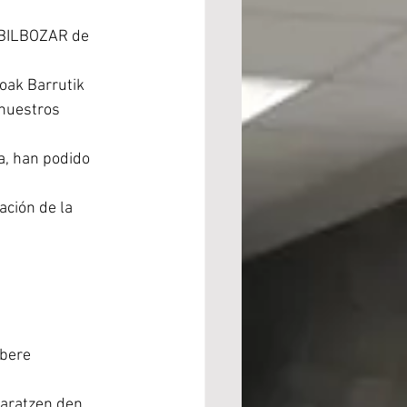
 BILBOZAR de 
oak Barrutik 
 nuestros 
ta, han podido 
ción de la 
bere 
aratzen den 