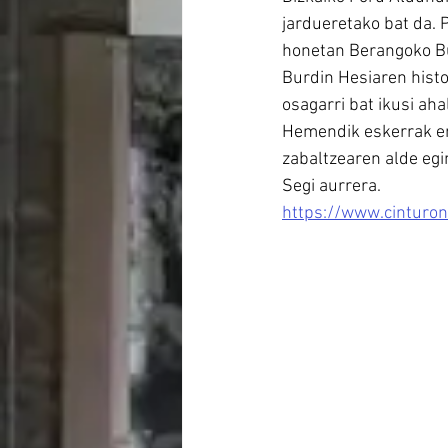
jardueretako bat da. 
honetan Berangoko B
Burdin Hesiaren histor
osagarri bat ikusi aha
Hemendik eskerrak em
zabaltzearen alde eg
Segi aurrera.
https://www.cinturon