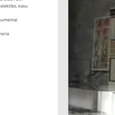
olektibo, kasu 
okumental 
oria 