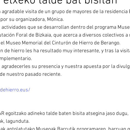
 etxeko talde bat bisitan
 agradable visita de un grupo de mayores de la residencia
por su organizadora, Mónica.
s actividades que se desarrollan dentro del programa Muse
tación Foral de Bizkaia, que acerca a diversos colectivos a
 el Museo Memorial del Cinturón de Hierro de Berango.
ón de hierro les ha resultado muy interesante, y tras la visi
omplementario.
gradecerles su presencia y nuestra apuesta por la divulga
 de nuestro pasado reciente.
dehierro.eus/
 egoitzako adineko talde baten bisita atsegina jaso dugu, 
ak, lagunduta.
iak antolatutako Museoak Barrutik programaren  barruan g