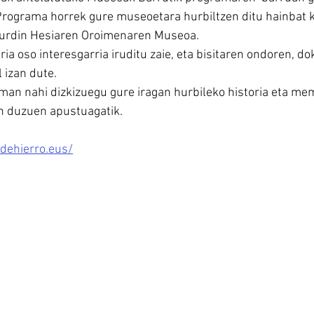
Programa horrek gure museoetara hurbiltzen ditu hainbat k
urdin Hesiaren Oroimenaren Museoa.
ia oso interesgarria iruditu zaie, eta bisitaren ondoren, d
l izan dute.
an nahi dizkizuegu gure iragan hurbileko historia eta mem
in duzuen apustuagatik.
dehierro.eus/