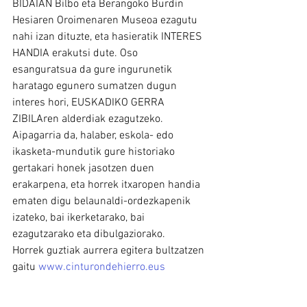
BIDAIAN Bilbo eta Berangoko Burdin 
Hesiaren Oroimenaren Museoa ezagutu 
nahi izan dituzte, eta hasieratik INTERES 
HANDIA erakutsi dute. Oso 
esanguratsua da gure ingurunetik 
haratago egunero sumatzen dugun 
interes hori, EUSKADIKO GERRA 
ZIBILAren alderdiak ezagutzeko. 
Aipagarria da, halaber, eskola- edo 
ikasketa-mundutik gure historiako 
gertakari honek jasotzen duen 
erakarpena, eta horrek itxaropen handia 
ematen digu belaunaldi-ordezkapenik 
izateko, bai ikerketarako, bai 
ezagutzarako eta dibulgaziorako.
Horrek guztiak aurrera egitera bultzatzen 
gaitu 
www.cinturondehierro.eus