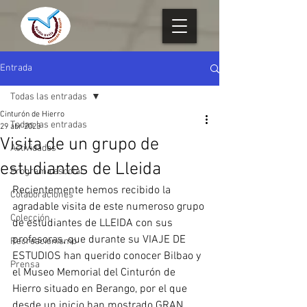
Entrada
Todas las entradas
Cinturón de Hierro
Todas las entradas
29 abr 2023
Visita de un grupo de
Actividades
estudiantes de Lleida
Programa escolar
Recientemente hemos recibido la 
Colaboraciones
agradable visita de este numeroso grupo 
Colección
de estudiantes de LLEIDA con sus 
profesoras, que durante su VIAJE DE 
Recreacionismo
ESTUDIOS han querido conocer Bilbao y 
Prensa
el Museo Memorial del Cinturón de 
Hierro situado en Berango, por el que 
desde un inicio han mostrado GRAN 