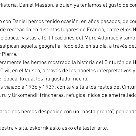
 Historia, Daniel Masson, a quien ya teníamos el gusto de co
o con Daniel hemos tenido ocasión, en años pasados, de co
e recreación en distintos lugares de Francia, entre ellos 
e época,  visitas a fortificaciones del Muro Atlántico y tambi
lpican aquella geografía. Todo ello, en su día, a través de
 Pierre.
eramente les hemos mostrado la historia del Cinturón de Hi
Civil, en el Museo, a través de los paneles interpretativos y 
 época, lo cual les ha gustado mucho.
viajado a 1936 y 1937, con la visita a los restos del Cintu
u y Urkomendi: trincheras, refugios, nidos de ametrallador
tarde nos hemos despedido con un “hasta pronto”, poniend
stra visita, eskerrik asko asko eta laster arte.