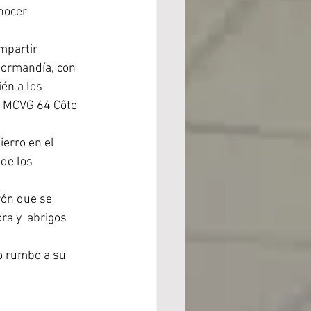
nocer 
mpartir 
Normandía, con 
én a los 
l MCVG 64 Côte 
erro en el 
de los 
rón que se 
a y  abrigos 
o rumbo a su 