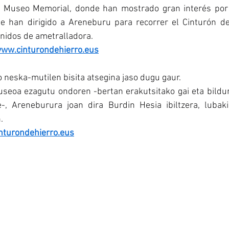
 Museo Memorial, donde han mostrado gran interés por l
se han dirigido a Areneburu para recorrer el Cinturón de
y nidos de ametralladora.
ww.cinturondehierro.eus
o neska-mutilen bisita atsegina jaso dugu gaur.
eoa ezagutu ondoren -bertan erakutsitako gai eta bildum
-, Areneburura joan dira Burdin Hesia ibiltzera, lubaki
.
nturondehierro.eus