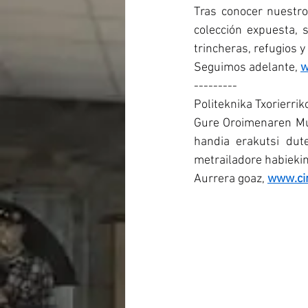
Tras conocer nuestro
colección expuesta, 
trincheras, refugios 
Seguimos adelante, 
w
---------
Politeknika Txorierrik
Gure Oroimenaren Mus
handia erakutsi dute
metrailadore habiekin
Aurrera goaz, 
www.ci