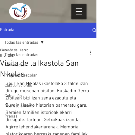
Entrada
Todas las entradas
Cinturón de Hierro
Todas las entradas
8 jun 2024
Visita de la Ikastola San
Actividades
Nikolas
Programa escolar
Gaur San Nikolas ikastolako 3 talde izan 
Colaboraciones
ditugu museoan bisitan. Euskadin Gerra 
Colección
Zibilean bizi izan zena ezagutu eta 
Burdin Hesiko historian barneratu gara. 
Recreacionismo
Beraien familien istorioak ekarri 
Prensa
dizkigute. Tartean, Getxokoak izanda, 
Agirre lehendakariarenak. Memoria 
historikoaren berreskurapenan familiek 