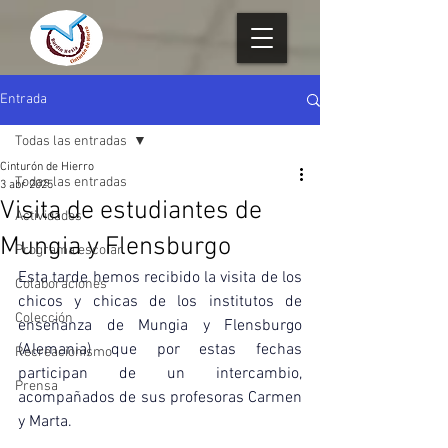
Entrada
Todas las entradas
Cinturón de Hierro
Todas las entradas
3 abr 2025
Visita de estudiantes de
Actividades
Mungia y Flensburgo
Programa escolar
Esta tarde hemos recibido la visita de los 
Colaboraciones
chicos y chicas de los institutos de 
Colección
enseñanza de Mungia y Flensburgo 
(Alemania) que por estas fechas 
Recreacionismo
participan de un intercambio, 
Prensa
acompañados de sus profesoras Carmen 
y Marta.