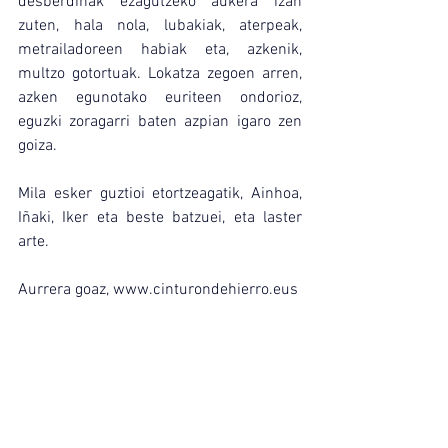
desberdinak ezagutzeko aukera izan 
zuten, hala nola, lubakiak, aterpeak, 
metrailadoreen habiak eta, azkenik, 
multzo gotortuak. Lokatza zegoen arren, 
azken egunotako euriteen ondorioz, 
eguzki zoragarri baten azpian igaro zen 
goiza.
Mila esker guztioi etortzeagatik, Ainhoa, 
Iñaki, Iker eta beste batzuei, eta laster 
arte.
Aurrera goaz, 
www.cinturondehierro.eus