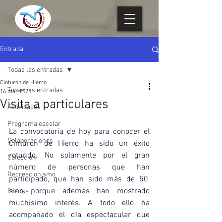
Entrada
Todas las entradas
Cinturón de Hierro
Todas las entradas
16 mar 2025
Visita a particulares
Actividades
Programa escolar
La convocatoria de hoy para conocer el 
Colaboraciones
Cinturón de Hierro ha sido un éxito 
rotundo. No solamente por el gran 
Colección
número de personas que han 
Recreacionismo
participado, que han sido más de 50, 
sino porque además han mostrado 
Prensa
muchísimo interés. A todo ello ha 
acompañado el día espectacular que 