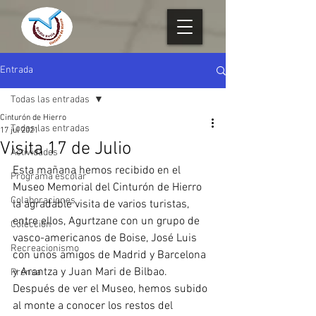
Entrada
Todas las entradas
Cinturón de Hierro
Todas las entradas
17 jul 2021
Visita 17 de Julio
Actividades
Esta mañana hemos recibido en el 
Programa escolar
Museo Memorial del Cinturón de Hierro 
Colaboraciones
la agradable visita de varios turistas, 
entre ellos, Agurtzane con un grupo de 
Colección
vasco-americanos de Boise, José Luis 
Recreacionismo
con unos amigos de Madrid y Barcelona 
y Arantza y Juan Mari de Bilbao. 
Prensa
Después de ver el Museo, hemos subido 
al monte a conocer los restos del 