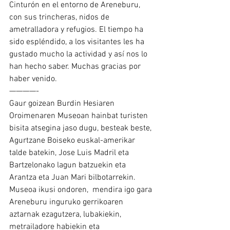
Cinturón en el entorno de Areneburu, 
con sus trincheras, nidos de 
ametralladora y refugios. El tiempo ha 
sido espléndido, a los visitantes les ha 
gustado mucho la actividad y así nos lo 
han hecho saber. Muchas gracias por 
haber venido.
————-
Gaur goizean Burdin Hesiaren 
Oroimenaren Museoan hainbat turisten 
bisita atsegina jaso dugu, besteak beste, 
Agurtzane Boiseko euskal-amerikar 
talde batekin, Jose Luis Madril eta 
Bartzelonako lagun batzuekin eta 
Arantza eta Juan Mari bilbotarrekin. 
Museoa ikusi ondoren,  mendira igo gara 
Areneburu inguruko gerrikoaren 
aztarnak ezagutzera, lubakiekin, 
metrailadore habiekin eta 