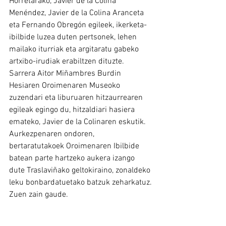
Horretarako, Javier de la Colina 
Menéndez, Javier de la Colina Aranceta 
eta Fernando Obregón egileek, ikerketa-
ibilbide luzea duten pertsonek, lehen 
mailako iturriak eta argitaratu gabeko 
artxibo-irudiak erabiltzen dituzte.
Sarrera Aitor Miñambres Burdin 
Hesiaren Oroimenaren Museoko 
zuzendari eta liburuaren hitzaurrearen 
egileak egingo du, hitzaldiari hasiera 
emateko, Javier de la Colinaren eskutik.
Aurkezpenaren ondoren, 
bertaratutakoek Oroimenaren Ibilbide 
batean parte hartzeko aukera izango 
dute Traslaviñako geltokiraino, zonaldeko 
leku bonbardatuetako batzuk zeharkatuz.
Zuen zain gaude.