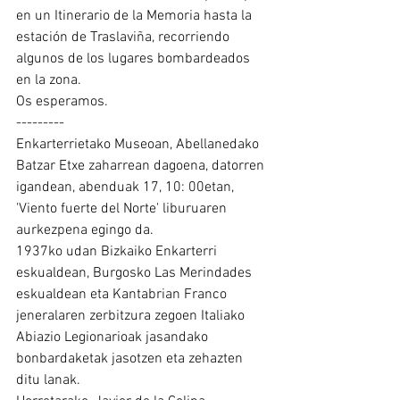
en un Itinerario de la Memoria hasta la 
estación de Traslaviña, recorriendo 
algunos de los lugares bombardeados 
en la zona.
Os esperamos.
---------
Enkarterrietako Museoan, Abellanedako 
Batzar Etxe zaharrean dagoena, datorren 
igandean, abenduak 17, 10: 00etan, 
'Viento fuerte del Norte' liburuaren 
aurkezpena egingo da.
1937ko udan Bizkaiko Enkarterri 
eskualdean, Burgosko Las Merindades 
eskualdean eta Kantabrian Franco 
jeneralaren zerbitzura zegoen Italiako 
Abiazio Legionarioak jasandako 
bonbardaketak jasotzen eta zehazten 
ditu lanak.