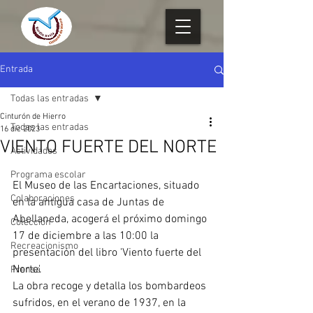
Entrada
Todas las entradas
Cinturón de Hierro
Todas las entradas
16 dic 2023
VIENTO FUERTE DEL NORTE
Actividades
Programa escolar
El Museo de las Encartaciones, situado 
Colaboraciones
en la antigua casa de Juntas de 
Abellaneda, acogerá el próximo domingo 
Colección
17 de diciembre a las 10:00 la 
Recreacionismo
presentación del libro 'Viento fuerte del 
Norte'.
Prensa
La obra recoge y detalla los bombardeos 
sufridos, en el verano de 1937, en la 