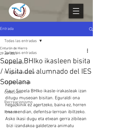
Entrada
Todas las entradas
Cinturón de Hierro
Todas las entradas
29 abr 2021
Sopela BHIko ikasleen bisita
Actividades
/ Visita del alumnado del IES
Programa escolar
Sopelana
Colaboraciones
Gaur Sopela BHIko ikasle-irakasleak izan 
Colección
ditugu museoan bisitan. Eguraldi ona 
Recreacionismo
hegazkinik ez agertzeko, baina ez, horren 
ona mendian, defentsa-lerroan ibiltzeko. 
Prensa
Asko ikasi dugu eta etxean gerra zibilean 
 bizi izandakoa galdetzera animatu 