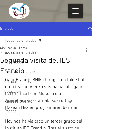
Entrada
Todas las entradas
Cinturón de Hierro
Todas las entradas
29 abr 2025
Segunda visita del IES
Actividades
Erandio
Programa escolar
Gaur Erandio BHIko hirugarren talde bat 
Colaboraciones
etorri zaigu. Atzoko sustoa pasata, gaur 
Colección
berriro martxan. Museoa eta 
Areneburuko aztarnak ikusi ditugu 
Recreacionismo
Bakean Hezten programaren barruan.
Prensa
Hoy nos ha visitado un tercer grupo del 
Instituto IES Erandio. Tras el susto de 