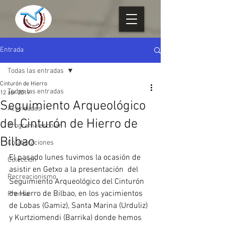
Entrada
Todas las entradas
Cinturón de Hierro
Todas las entradas
12 abr 2019
Seguimiento Arqueológico
Actividades
del Cinturón de Hierro de
Programa escolar
Bilbao
Colaboraciones
El pasado lunes tuvimos la ocasión de 
Colección
asistir en Getxo a la presentación  del 
Recreacionismo
Seguimiento Arqueológico del Cinturón 
de Hierro de Bilbao, en los yacimientos 
Prensa
de Lobas (Gamiz), Santa Marina (Urduliz) 
y Kurtziomendi (Barrika) donde hemos 