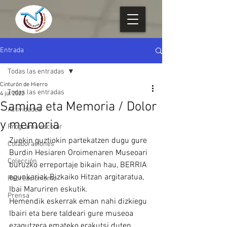
Entrada
Todas las entradas
Cinturón de Hierro
Todas las entradas
4 jul 2022
Samina eta Memoria / Dolor
Actividades
y memoria
Programa escolar
Zuekin guztiokin partekatzen dugu gure 
Colaboraciones
Burdin Hesiaren Oroimenaren Museoari 
Colección
buruzko erreportaje bikain hau, BERRIA 
egunkariak Bizkaiko Hitzan argitaratua, 
Recreacionismo
Ibai Maruriren eskutik.
Prensa
Hemendik eskerrak eman nahi dizkiegu 
Ibairi eta bere taldeari gure museoa 
ezagutzera emateko erakutsi duten 