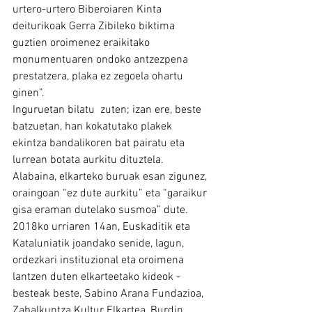
urtero-urtero Biberoiaren Kinta 
deiturikoak Gerra Zibileko biktima 
guztien oroimenez eraikitako 
monumentuaren ondoko antzezpena  
prestatzera, plaka ez zegoela ohartu 
ginen”. 
Inguruetan bilatu  zuten; izan ere, beste 
batzuetan, han kokatutako plakek 
ekintza bandalikoren bat pairatu eta 
lurrean botata aurkitu dituztela. 
Alabaina, elkarteko buruak esan zigunez, 
oraingoan “ez dute aurkitu” eta “garaikur 
gisa eraman dutelako susmoa” dute.
2018ko urriaren 14an, Euskaditik eta 
Kataluniatik joandako senide, lagun, 
ordezkari instituzional eta oroimena 
lantzen duten elkarteetako kideok -
besteak beste, Sabino Arana Fundazioa, 
Zabalkuntza Kultur Elkartea, Burdin 