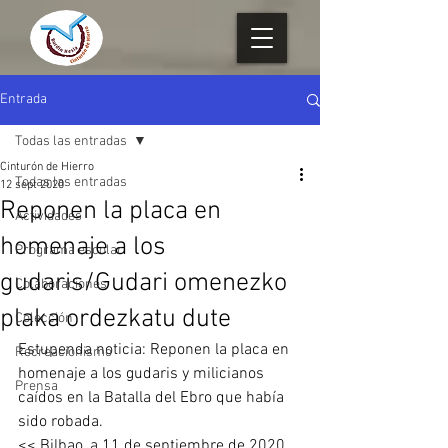
Entrada
Todas las entradas
Cinturón de Hierro
Todas las entradas
12 sept 2020
Reponen la placa en
Actividades
homenaje a los
Programa escolar
gudaris/Gudari omenezko
Colaboraciones
plaka ordezkatu dute
Colección
Estupenda noticia: Reponen la placa en 
Recreacionismo
homenaje a los gudaris y milicianos 
Prensa
caídos en la Batalla del Ebro que había 
sido robada.
<< Bilbao, a 11 de septiembre de 2020. 