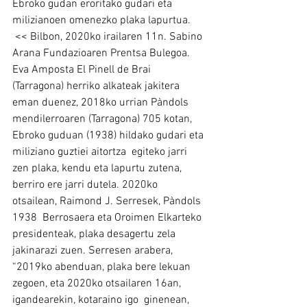
Ebroko gudan eroritako gudari eta 
milizianoen omenezko plaka lapurtua.
 << Bilbon, 2020ko irailaren 11n. Sabino 
Arana Fundazioaren Prentsa Bulegoa.
Eva Amposta El Pinell de Brai 
(Tarragona) herriko alkateak jakitera  
eman duenez, 2018ko urrian Pàndols 
mendilerroaren (Tarragona) 705 kotan, 
Ebroko guduan (1938) hildako gudari eta 
miliziano guztiei aitortza  egiteko jarri 
zen plaka, kendu eta lapurtu zutena, 
berriro ere jarri dutela. 2020ko 
otsailean, Raimond J. Serresek, Pàndols 
1938  Berrosaera eta Oroimen Elkarteko 
presidenteak, plaka desagertu zela 
jakinarazi zuen. Serresen arabera, 
“2019ko abenduan, plaka bere lekuan 
zegoen, eta 2020ko otsailaren 16an, 
igandearekin, kotaraino igo  ginenean, 