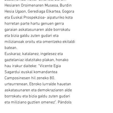
Hesiaren Oroimenaren Museoa, Burdin 
Hesia Ugaon, Gerediaga Elkartea, Gogora 
eta Euskal Prospekzioa- aipaturiko kota 
horretan parte hartu genuen gerra 
garaian askatasunaren alde borrokatu 
eta bizia galdu zuten gudari eta 
milizianoak oroitu eta omentzeko ekitaldi 
batean.
Euskaraz, katalanez, ingelesez eta 
gaztelaniaz idatzitako plakan, honako 
hau irakur daiteke: “Vicente Egia 
Sagardui euskal komandantea 
Camposinesen hil zeneko 80. 
urteurrenean, Ebroko lurralde hauetan 
askatasunaren eta demokraziaren alde 
borrokatu eta bizia galdu zuten gudari 
eta miliziano guztien omenez”. Pàndols 
mendilerroaren 705 kota, 2018ko 