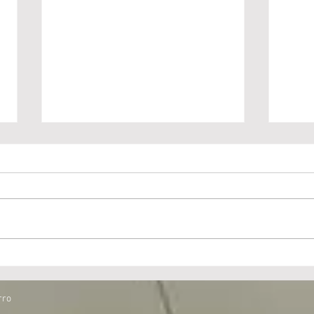
Visita del colegio San Juan
Visit
Bosco de Cruces
True
rro