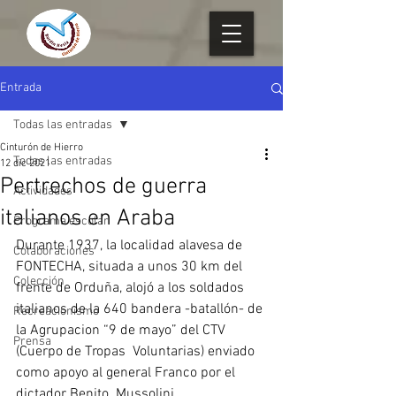
Entrada
Todas las entradas
Cinturón de Hierro
Todas las entradas
12 dic 2021
Pertrechos de guerra
Actividades
italianos en Araba
Programa escolar
Durante 1937, la localidad alavesa de 
Colaboraciones
FONTECHA, situada a unos 30 km del 
Colección
frente de Orduña, alojó a los soldados 
italianos de la 640 bandera -batallón- de 
Recreacionismo
la Agrupacion “9 de mayo” del CTV 
Prensa
(Cuerpo de Tropas  Voluntarias) enviado 
como apoyo al general Franco por el 
dictador Benito  Mussolini.