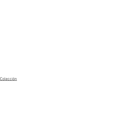
Colección
Ver todo
Entradas recientes