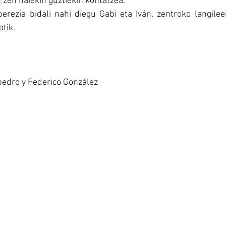
n zen haiekin guztiekin kontatzea.
rezia bidali nahi diegu Gabi eta Iván, zentroko langileei
tik.
pedro y Federico González