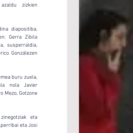
zaldu zizkien 
na diapositiba, 
: Gerra Zibila 
, susperraldia, 
rico Gonzálezen 
emea buru zuela, 
a nola Javier 
o Mezo, Gotzone 
inegotziak eta 
erribai eta Josi 