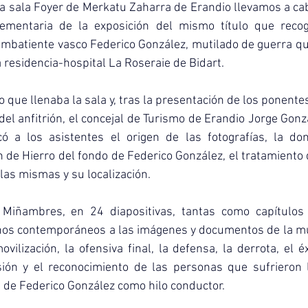
 la sala Foyer de Merkatu Zaharra de Erandio llevamos a cab
ementaria de la exposición del mismo título que recog
ombatiente vasco Federico González, mutilado de guerra qu
a residencia-hospital La Roseraie de Bidart.
 que llenaba la sala y, tras la presentación de los ponentes
el anfitrión, el concejal de Turismo de Erandio Jorge Gonzál
ó a los asistentes el origen de las fotografías, la do
 de Hierro del fondo de Federico González, el tratamiento 
 las mismas y su localización.
Miñambres, en 24 diapositivas, tantas como capítulos t
chos contemporáneos a las imágenes y documentos de la mue
ovilización, la ofensiva final, la defensa, la derrota, el éxo
isión y el reconocimiento de las personas que sufrieron l
ra de Federico González como hilo conductor.