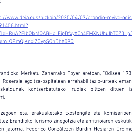
.
s://www.deia.eus/bizkaia/2025/04/07/erandio-revive-odi
491458.html?
_ZleHRuA2FlbQIxMQABHo_FipDfxyXCo4FMXNUhuIbTCZ3Lp3
aem_OPmQjKnoi7OvpSOhDhX09Q
randioko Merkatu Zaharrako Foyer aretoan, "Odisea 1937"
 Roseraie egoitza-ospitalean errehabilitazio-urteak eman 
skaldunak kontserbatutako irudiak biltzen dituen i
ri.
zegoen eta, erakusketako txostengile eta komisarioen
ez Erandioko Turismo zinegotzia eta anfitrioiaren eskutik
ien jatorria, Federico Gonzálezen Burdin Hesiaren Oroim