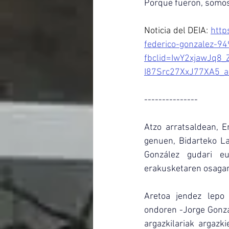
Porque fueron, somos
Noticia del DEIA: 
http
federico-gonzalez-9
fbclid=IwY2xjawJq8
I87Src27XxJ77XA5_
---------------
Atzo arratsaldean, E
genuen, Bidarteko La
González gudari eu
erakusketaren osagar
Aretoa jendez lepo 
ondoren -Jorge Gonzál
argazkilariak argazk