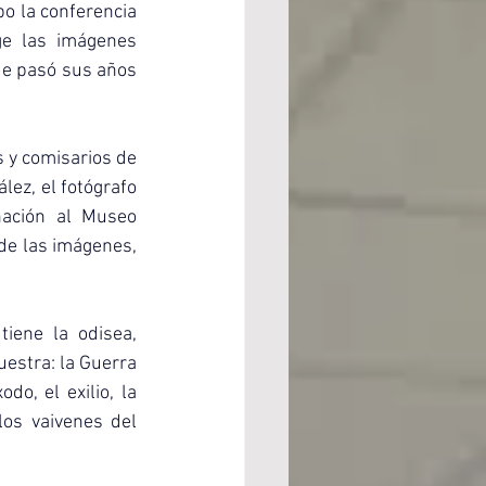
o la conferencia 
e las imágenes 
e pasó sus años 
 y comisarios de 
ez, el fotógrafo 
nación al Museo 
de las imágenes, 
iene la odisea, 
stra: la Guerra 
do, el exilio, la 
os vaivenes del 