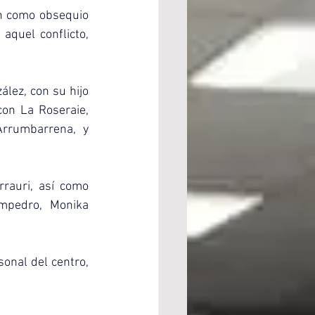
on como obsequio 
aquel conflicto, 
lez, con su hijo 
on La Roseraie, 
rrumbarrena, y 
rauri, así como 
pedro, Monika 
onal del centro, 