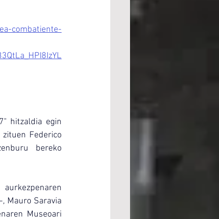
sea-combatiente-
3QtLa_HPI8IzYL
 hitzaldia egin 
zituen Federico 
zenburu bereko 
 aurkezpenaren 
-, Mauro Saravia 
enaren Museoari 