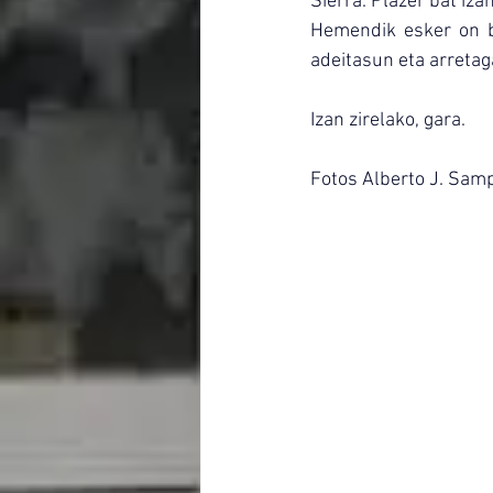
Sierra. Plazer bat iza
Hemendik esker on be
adeitasun eta arretaga
Izan zirelako, gara.
Fotos Alberto J. Sam