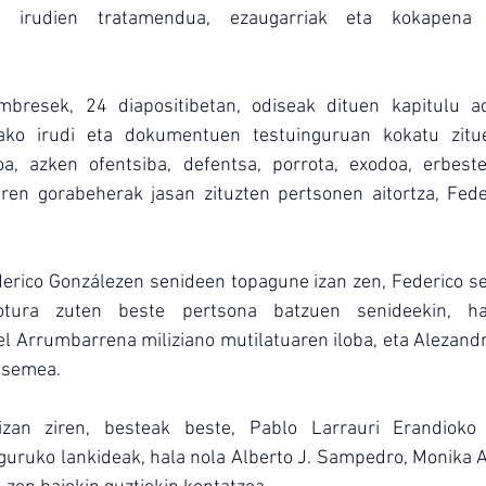
, irudien tratamendua, ezaugarriak eta kokapena a
mbresek, 24 diapositibetan, odiseak dituen kapitulu adi
ako irudi eta dokumentuen testuinguruan kokatu zituen
oa, azken ofentsiba, defentsa, porrota, exodoa, erbestea
ren gorabeherak jasan zituzten pertsonen aitortza, Fede
ederico Gonzálezen senideen topagune izan zen, Federico s
otura zuten beste pertsona batzuen senideekin, hal
 Arrumbarrena miliziano mutilatuaren iloba, eta Alezandr
n semea.
 izan ziren, besteak beste, Pablo Larrauri Erandioko z
ruko lankideak, hala nola Alberto J. Sampedro, Monika Ap