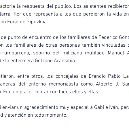
factoria la respuesta del público. Los asistentes recibier
arra, flor que representa a los que perdieron la vida en 
ión Foral de Gipuzkoa.
 de punto de encuentro de los familiares de Federico Gonzá
con los familiares de otras personas también vinculadas c
rrumbarrena, sobrino del miliciano mutilado Manuel A
de la enfermera Gotzone Aransibia.
tieron, entre otros, los concejales de Erandio Pablo Lar
ñeras del entorno memorialista como Alberto J. Sam
a. Fue un placer contar con todos ellos y ellas.
nviar un agradecimiento muy especial a Gabi e Iván, pers
ad y atención en todo momento.