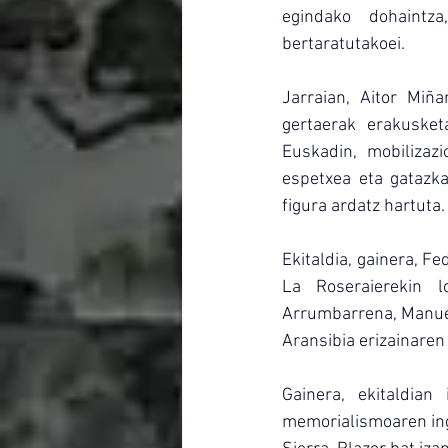
egindako dohaintza
bertaratutakoei.
Jarraian, Aitor Miña
gertaerak erakusket
Euskadin, mobilizazi
espetxea eta gatazka
figura ardatz hartuta.
Ekitaldia, gainera, F
La Roseraierekin l
Arrumbarrena, Manuel
Aransibia erizainare
Gainera, ekitaldian
memorialismoaren ingu